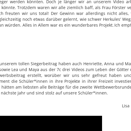
ieger werden könnten. Doch je länger wir an unserem Video ar
könnte. Trotzdem waren wir alle ziemlich baff, als Frau Förster 
ch freuten wir uns total! Der Gewinn war allerdings nicht alle
leichzeitig noch etwas darüber gelernt, wie schwer Herkules’ W
un würden. Alles in Allem war es ein wunderbares Projekt. Ich em
nserem tollen Siegerbeitrag haben auch Henriette, Anna und Mar
sowie Lea und Maya aus der 7c drei Videos zum Leben der Götter
werbsbeitrag erstellt, worüber wir uns sehr gefreut haben un
ent die Schüler*innen in ihre Projekte in ihrer Freizeit investi
 hätten am liebsten alle Beiträge für die zweite Wettbewerbsrund
 nächste Jahr und sind stolz auf unsere Schüler*innen.
Lisa