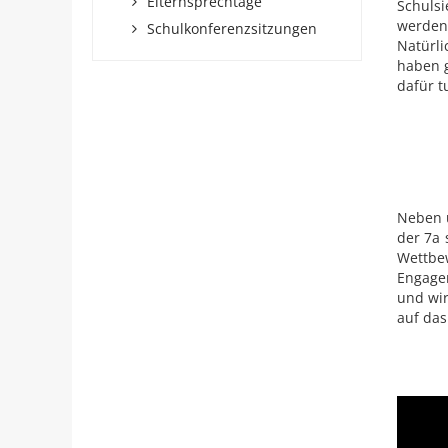
Elternsprechtage
Schuls
werden 
Schulkonferenzsitzungen
Natürli
haben g
dafür t
Neben u
der 7a 
Wettbe
Engagem
und wir
auf das