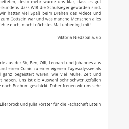
beiteten, desto mehr wurde uns klar, dass es gut
verkündete, dass WIR die Schulsieger geworden sind.
s, wir hatten viel Spaß beim Drehen des Videos und
eg zum Gottsein war und was manche Menschen alles
pfehle euch, macht nächstes Mal unbedingt mit!
Viktoria Niedzballa, 6b
ie aus der 6b, Ben, Olli, Leonard und Johannes aus
 und einen Comic zu einer eigenen Tagesodyssee als
d ganz begeistert waren, wie viel Mühe, Zeit und
ert haben. Uns ist die Auswahl sehr schwer gefallen
e nach Bochum geschickt. Daher freuen wir uns sehr
 Ellerbrock und Julia Förster für die Fachschaft Latein