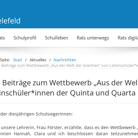
ats
Schulprofil
Schulleben
Rats unterwegs
Rats digit
 Seite:
Start
Aktuelles
Nachrichten
e Beiträge zum Wettbewerb „Aus der Welt der Griechen“ von Lateinschüler*
e Beiträge zum Wettbewerb „Aus der Wel
inschüler*innen der Quinta und Quarta
 der diesjährigen Schulsiegerinnen:
 unsere Lehrerin, Frau Förster, erzählte, dass es den Wettbewerb
innen Hannah, Clara und ich beschlossen daran teilzunehmen,