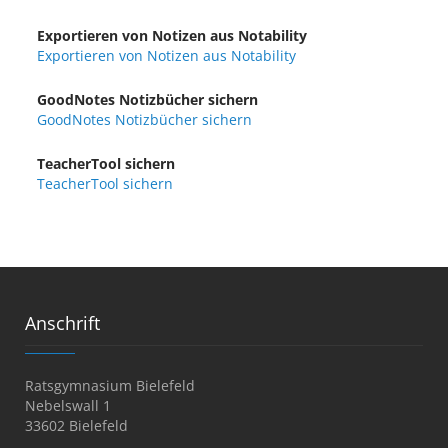
Exportieren von Notizen aus Notability
Exportieren von Notizen aus Notability
GoodNotes Notizbücher sichern
GoodNotes Notizbücher sichern
TeacherTool sichern
TeacherTool sichern
Anschrift
Ratsgymnasium Bielefeld
Nebelswall 1
33602 Bielefeld